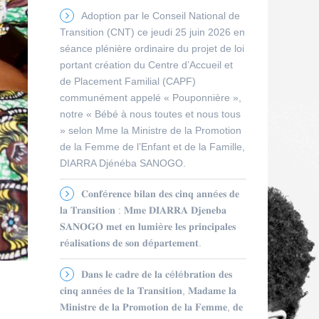
Adoption par le Conseil National de
Transition (CNT) ce jeudi 25 juin 2026 en
séance plénière ordinaire du projet de loi
portant création du Centre d’Accueil et
de Placement Familial (CAPF)
communément appelé « Pouponnière »,
notre « Bébé à nous toutes et nous tous
» selon Mme la Ministre de la Promotion
de la Femme de l’Enfant et de la Famille,
DIARRA Djénéba SANOGO.
𝐂𝐨𝐧𝐟é𝐫𝐞𝐧𝐜𝐞 𝐛𝐢𝐥𝐚𝐧 𝐝𝐞𝐬 𝐜𝐢𝐧𝐪 𝐚𝐧𝐧é𝐞𝐬 𝐝𝐞
𝐥𝐚 𝐓𝐫𝐚𝐧𝐬𝐢𝐭𝐢𝐨𝐧 : 𝐌𝐦𝐞 𝐃𝐈𝐀𝐑𝐑𝐀 𝐃𝐣𝐞𝐧𝐞𝐛𝐚
𝐒𝐀𝐍𝐎𝐆𝐎 𝐦𝐞𝐭 𝐞𝐧 𝐥𝐮𝐦𝐢è𝐫𝐞 𝐥𝐞𝐬 𝐩𝐫𝐢𝐧𝐜𝐢𝐩𝐚𝐥𝐞𝐬
𝐫é𝐚𝐥𝐢𝐬𝐚𝐭𝐢𝐨𝐧𝐬 𝐝𝐞 𝐬𝐨𝐧 𝐝é𝐩𝐚𝐫𝐭𝐞𝐦𝐞𝐧𝐭.
𝐃𝐚𝐧𝐬 𝐥𝐞 𝐜𝐚𝐝𝐫𝐞 𝐝𝐞 𝐥𝐚 𝐜é𝐥é𝐛𝐫𝐚𝐭𝐢𝐨𝐧 𝐝𝐞𝐬
𝐜𝐢𝐧𝐪 𝐚𝐧𝐧é𝐞𝐬 𝐝𝐞 𝐥𝐚 𝐓𝐫𝐚𝐧𝐬𝐢𝐭𝐢𝐨𝐧, 𝐌𝐚𝐝𝐚𝐦𝐞 𝐥𝐚
𝐌𝐢𝐧𝐢𝐬𝐭𝐫𝐞 𝐝𝐞 𝐥𝐚 𝐏𝐫𝐨𝐦𝐨𝐭𝐢𝐨𝐧 𝐝𝐞 𝐥𝐚 𝐅𝐞𝐦𝐦𝐞, 𝐝𝐞