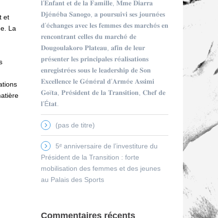
𝐥’𝐄𝐧𝐟𝐚𝐧𝐭 𝐞𝐭 𝐝𝐞 𝐥𝐚 𝐅𝐚𝐦𝐢𝐥𝐥𝐞, 𝐌𝐦𝐞 𝐃𝐢𝐚𝐫𝐫𝐚
𝐃𝐣é𝐧é𝐛𝐚 𝐒𝐚𝐧𝐨𝐠𝐨, 𝐚 𝐩𝐨𝐮𝐫𝐬𝐮𝐢𝐯𝐢 𝐬𝐞𝐬 𝐣𝐨𝐮𝐫𝐧é𝐞𝐬
 et
𝐝’é𝐜𝐡𝐚𝐧𝐠𝐞𝐬 𝐚𝐯𝐞𝐜 𝐥𝐞𝐬 𝐟𝐞𝐦𝐦𝐞𝐬 𝐝𝐞𝐬 𝐦𝐚𝐫𝐜𝐡é𝐬 𝐞𝐧
me. La
𝐫𝐞𝐧𝐜𝐨𝐧𝐭𝐫𝐚𝐧𝐭 𝐜𝐞𝐥𝐥𝐞𝐬 𝐝𝐮 𝐦𝐚𝐫𝐜𝐡é 𝐝𝐞
𝐃𝐨𝐮𝐠𝐨𝐮𝐥𝐚𝐤𝐨𝐫𝐨 𝐏𝐥𝐚𝐭𝐞𝐚𝐮, 𝐚𝐟𝐢𝐧 𝐝𝐞 𝐥𝐞𝐮𝐫
𝐩𝐫é𝐬𝐞𝐧𝐭𝐞𝐫 𝐥𝐞𝐬 𝐩𝐫𝐢𝐧𝐜𝐢𝐩𝐚𝐥𝐞𝐬 𝐫é𝐚𝐥𝐢𝐬𝐚𝐭𝐢𝐨𝐧𝐬
s
𝐞𝐧𝐫𝐞𝐠𝐢𝐬𝐭𝐫é𝐞𝐬 𝐬𝐨𝐮𝐬 𝐥𝐞 𝐥𝐞𝐚𝐝𝐞𝐫𝐬𝐡𝐢𝐩 𝐝𝐞 𝐒𝐨𝐧
𝐄𝐱𝐜𝐞𝐥𝐥𝐞𝐧𝐜𝐞 𝐥𝐞 𝐆é𝐧é𝐫𝐚𝐥 𝐝’𝐀𝐫𝐦é𝐞 𝐀𝐬𝐬𝐢𝐦𝐢
ations
𝐆𝐨ï𝐭𝐚, 𝐏𝐫é𝐬𝐢𝐝𝐞𝐧𝐭 𝐝𝐞 𝐥𝐚 𝐓𝐫𝐚𝐧𝐬𝐢𝐭𝐢𝐨𝐧, 𝐂𝐡𝐞𝐟 𝐝𝐞
matière
𝐥’É𝐭𝐚𝐭.
(pas de titre)
5ᵉ anniversaire de l’investiture du
Président de la Transition : forte
mobilisation des femmes et des jeunes
au Palais des Sports
Commentaires récents