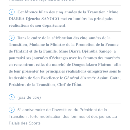
𝐂𝐨𝐧𝐟é𝐫𝐞𝐧𝐜𝐞 𝐛𝐢𝐥𝐚𝐧 𝐝𝐞𝐬 𝐜𝐢𝐧𝐪 𝐚𝐧𝐧é𝐞𝐬 𝐝𝐞 𝐥𝐚 𝐓𝐫𝐚𝐧𝐬𝐢𝐭𝐢𝐨𝐧 : 𝐌𝐦𝐞
𝐃𝐈𝐀𝐑𝐑𝐀 𝐃𝐣𝐞𝐧𝐞𝐛𝐚 𝐒𝐀𝐍𝐎𝐆𝐎 𝐦𝐞𝐭 𝐞𝐧 𝐥𝐮𝐦𝐢è𝐫𝐞 𝐥𝐞𝐬 𝐩𝐫𝐢𝐧𝐜𝐢𝐩𝐚𝐥𝐞𝐬
𝐫é𝐚𝐥𝐢𝐬𝐚𝐭𝐢𝐨𝐧𝐬 𝐝𝐞 𝐬𝐨𝐧 𝐝é𝐩𝐚𝐫𝐭𝐞𝐦𝐞𝐧𝐭.
𝐃𝐚𝐧𝐬 𝐥𝐞 𝐜𝐚𝐝𝐫𝐞 𝐝𝐞 𝐥𝐚 𝐜é𝐥é𝐛𝐫𝐚𝐭𝐢𝐨𝐧 𝐝𝐞𝐬 𝐜𝐢𝐧𝐪 𝐚𝐧𝐧é𝐞𝐬 𝐝𝐞 𝐥𝐚
𝐓𝐫𝐚𝐧𝐬𝐢𝐭𝐢𝐨𝐧, 𝐌𝐚𝐝𝐚𝐦𝐞 𝐥𝐚 𝐌𝐢𝐧𝐢𝐬𝐭𝐫𝐞 𝐝𝐞 𝐥𝐚 𝐏𝐫𝐨𝐦𝐨𝐭𝐢𝐨𝐧 𝐝𝐞 𝐥𝐚 𝐅𝐞𝐦𝐦𝐞,
𝐝𝐞 𝐥’𝐄𝐧𝐟𝐚𝐧𝐭 𝐞𝐭 𝐝𝐞 𝐥𝐚 𝐅𝐚𝐦𝐢𝐥𝐥𝐞, 𝐌𝐦𝐞 𝐃𝐢𝐚𝐫𝐫𝐚 𝐃𝐣é𝐧é𝐛𝐚 𝐒𝐚𝐧𝐨𝐠𝐨, 𝐚
𝐩𝐨𝐮𝐫𝐬𝐮𝐢𝐯𝐢 𝐬𝐞𝐬 𝐣𝐨𝐮𝐫𝐧é𝐞𝐬 𝐝’é𝐜𝐡𝐚𝐧𝐠𝐞𝐬 𝐚𝐯𝐞𝐜 𝐥𝐞𝐬 𝐟𝐞𝐦𝐦𝐞𝐬 𝐝𝐞𝐬 𝐦𝐚𝐫𝐜𝐡é𝐬
𝐞𝐧 𝐫𝐞𝐧𝐜𝐨𝐧𝐭𝐫𝐚𝐧𝐭 𝐜𝐞𝐥𝐥𝐞𝐬 𝐝𝐮 𝐦𝐚𝐫𝐜𝐡é 𝐝𝐞 𝐃𝐨𝐮𝐠𝐨𝐮𝐥𝐚𝐤𝐨𝐫𝐨 𝐏𝐥𝐚𝐭𝐞𝐚𝐮, 𝐚𝐟𝐢𝐧
𝐝𝐞 𝐥𝐞𝐮𝐫 𝐩𝐫é𝐬𝐞𝐧𝐭𝐞𝐫 𝐥𝐞𝐬 𝐩𝐫𝐢𝐧𝐜𝐢𝐩𝐚𝐥𝐞𝐬 𝐫é𝐚𝐥𝐢𝐬𝐚𝐭𝐢𝐨𝐧𝐬 𝐞𝐧𝐫𝐞𝐠𝐢𝐬𝐭𝐫é𝐞𝐬 𝐬𝐨𝐮𝐬 𝐥𝐞
𝐥𝐞𝐚𝐝𝐞𝐫𝐬𝐡𝐢𝐩 𝐝𝐞 𝐒𝐨𝐧 𝐄𝐱𝐜𝐞𝐥𝐥𝐞𝐧𝐜𝐞 𝐥𝐞 𝐆é𝐧é𝐫𝐚𝐥 𝐝’𝐀𝐫𝐦é𝐞 𝐀𝐬𝐬𝐢𝐦𝐢 𝐆𝐨ï𝐭𝐚,
𝐏𝐫é𝐬𝐢𝐝𝐞𝐧𝐭 𝐝𝐞 𝐥𝐚 𝐓𝐫𝐚𝐧𝐬𝐢𝐭𝐢𝐨𝐧, 𝐂𝐡𝐞𝐟 𝐝𝐞 𝐥’É𝐭𝐚𝐭.
(pas de titre)
5ᵉ anniversaire de l’investiture du Président de la
Transition : forte mobilisation des femmes et des jeunes au
Palais des Sports