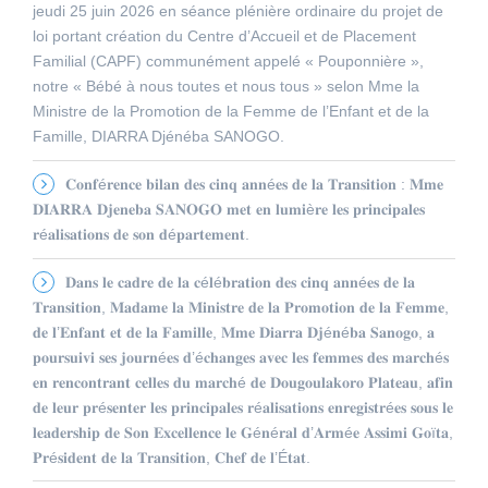
jeudi 25 juin 2026 en séance plénière ordinaire du projet de
loi portant création du Centre d’Accueil et de Placement
Familial (CAPF) communément appelé « Pouponnière »,
notre « Bébé à nous toutes et nous tous » selon Mme la
Ministre de la Promotion de la Femme de l’Enfant et de la
Famille, DIARRA Djénéba SANOGO.
𝐂𝐨𝐧𝐟é𝐫𝐞𝐧𝐜𝐞 𝐛𝐢𝐥𝐚𝐧 𝐝𝐞𝐬 𝐜𝐢𝐧𝐪 𝐚𝐧𝐧é𝐞𝐬 𝐝𝐞 𝐥𝐚 𝐓𝐫𝐚𝐧𝐬𝐢𝐭𝐢𝐨𝐧 : 𝐌𝐦𝐞
𝐃𝐈𝐀𝐑𝐑𝐀 𝐃𝐣𝐞𝐧𝐞𝐛𝐚 𝐒𝐀𝐍𝐎𝐆𝐎 𝐦𝐞𝐭 𝐞𝐧 𝐥𝐮𝐦𝐢è𝐫𝐞 𝐥𝐞𝐬 𝐩𝐫𝐢𝐧𝐜𝐢𝐩𝐚𝐥𝐞𝐬
𝐫é𝐚𝐥𝐢𝐬𝐚𝐭𝐢𝐨𝐧𝐬 𝐝𝐞 𝐬𝐨𝐧 𝐝é𝐩𝐚𝐫𝐭𝐞𝐦𝐞𝐧𝐭.
𝐃𝐚𝐧𝐬 𝐥𝐞 𝐜𝐚𝐝𝐫𝐞 𝐝𝐞 𝐥𝐚 𝐜é𝐥é𝐛𝐫𝐚𝐭𝐢𝐨𝐧 𝐝𝐞𝐬 𝐜𝐢𝐧𝐪 𝐚𝐧𝐧é𝐞𝐬 𝐝𝐞 𝐥𝐚
𝐓𝐫𝐚𝐧𝐬𝐢𝐭𝐢𝐨𝐧, 𝐌𝐚𝐝𝐚𝐦𝐞 𝐥𝐚 𝐌𝐢𝐧𝐢𝐬𝐭𝐫𝐞 𝐝𝐞 𝐥𝐚 𝐏𝐫𝐨𝐦𝐨𝐭𝐢𝐨𝐧 𝐝𝐞 𝐥𝐚 𝐅𝐞𝐦𝐦𝐞,
𝐝𝐞 𝐥’𝐄𝐧𝐟𝐚𝐧𝐭 𝐞𝐭 𝐝𝐞 𝐥𝐚 𝐅𝐚𝐦𝐢𝐥𝐥𝐞, 𝐌𝐦𝐞 𝐃𝐢𝐚𝐫𝐫𝐚 𝐃𝐣é𝐧é𝐛𝐚 𝐒𝐚𝐧𝐨𝐠𝐨, 𝐚
𝐩𝐨𝐮𝐫𝐬𝐮𝐢𝐯𝐢 𝐬𝐞𝐬 𝐣𝐨𝐮𝐫𝐧é𝐞𝐬 𝐝’é𝐜𝐡𝐚𝐧𝐠𝐞𝐬 𝐚𝐯𝐞𝐜 𝐥𝐞𝐬 𝐟𝐞𝐦𝐦𝐞𝐬 𝐝𝐞𝐬 𝐦𝐚𝐫𝐜𝐡é𝐬
𝐞𝐧 𝐫𝐞𝐧𝐜𝐨𝐧𝐭𝐫𝐚𝐧𝐭 𝐜𝐞𝐥𝐥𝐞𝐬 𝐝𝐮 𝐦𝐚𝐫𝐜𝐡é 𝐝𝐞 𝐃𝐨𝐮𝐠𝐨𝐮𝐥𝐚𝐤𝐨𝐫𝐨 𝐏𝐥𝐚𝐭𝐞𝐚𝐮, 𝐚𝐟𝐢𝐧
𝐝𝐞 𝐥𝐞𝐮𝐫 𝐩𝐫é𝐬𝐞𝐧𝐭𝐞𝐫 𝐥𝐞𝐬 𝐩𝐫𝐢𝐧𝐜𝐢𝐩𝐚𝐥𝐞𝐬 𝐫é𝐚𝐥𝐢𝐬𝐚𝐭𝐢𝐨𝐧𝐬 𝐞𝐧𝐫𝐞𝐠𝐢𝐬𝐭𝐫é𝐞𝐬 𝐬𝐨𝐮𝐬 𝐥𝐞
𝐥𝐞𝐚𝐝𝐞𝐫𝐬𝐡𝐢𝐩 𝐝𝐞 𝐒𝐨𝐧 𝐄𝐱𝐜𝐞𝐥𝐥𝐞𝐧𝐜𝐞 𝐥𝐞 𝐆é𝐧é𝐫𝐚𝐥 𝐝’𝐀𝐫𝐦é𝐞 𝐀𝐬𝐬𝐢𝐦𝐢 𝐆𝐨ï𝐭𝐚,
𝐏𝐫é𝐬𝐢𝐝𝐞𝐧𝐭 𝐝𝐞 𝐥𝐚 𝐓𝐫𝐚𝐧𝐬𝐢𝐭𝐢𝐨𝐧, 𝐂𝐡𝐞𝐟 𝐝𝐞 𝐥’É𝐭𝐚𝐭.